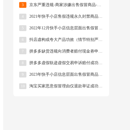
3
京东严重违规-商家涉嫌出售假冒商品-扣25分罚款40000申诉成功截图
4
2021年快手小店售假违规永久封禁商品功能申诉成功图文案例
5
2022年12月快手小店信息层面出售假冒商品扣分申诉成功截图
6
抖店虚构或夸大产品功效（情节特别严重）申诉成功截图
7
拼多多缺货违规向消费者赔付现金劵申诉成功截图
8
拼多多虚假轨迹虚假交易申诉赔付成功截图
9
2023年快手小店信息层面出售假冒商品阿迪达斯申诉成功截图
10
淘宝买家恶意假冒理由仅退款举证成功截图（包成功）